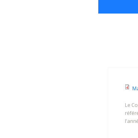
Ma
Le Co
référe
l'ann